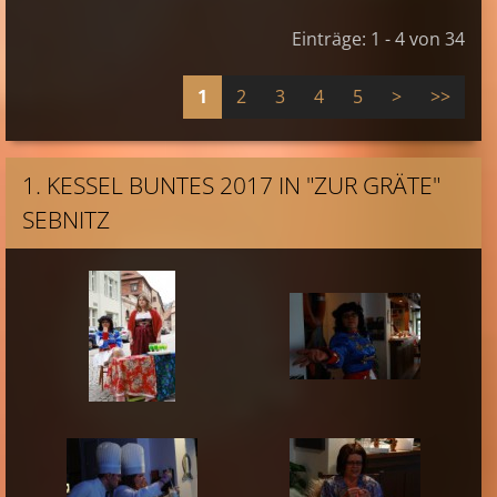
Einträge: 1 - 4 von 34
1
2
3
4
5
>
>>
1. KESSEL BUNTES 2017 IN "ZUR GRÄTE"
SEBNITZ