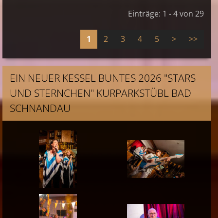
Einträge: 1 - 4 von 29
1
2
3
4
5
>
>>
EIN NEUER KESSEL BUNTES 2026 "STARS
UND STERNCHEN" KURPARKSTÜBL BAD
SCHNANDAU