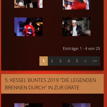
Einträge: 1 - 4 von 25
1
2
3
4
5
>
>>
5. KESSEL BUNTES 2019 "DIE LEGENDEN
BRENNEN DURCH" IN ZUR GRÄTE