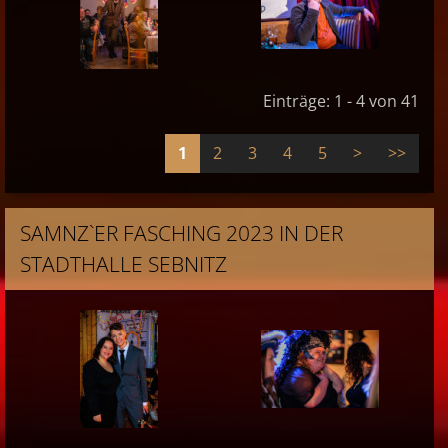
Einträge: 1 - 4 von 41
1
2
3
4
5
>
>>
SAMNZ`ER FASCHING 2023 IN DER
STADTHALLE SEBNITZ