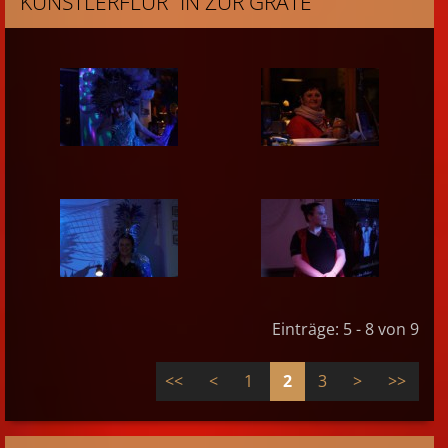
KÜNSTLERFLUR" IN ZUR GRÄTE
Einträge: 5 - 8 von 9
<<
<
1
2
3
>
>>