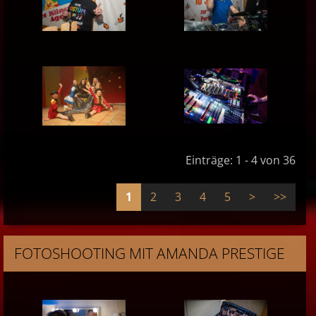
Einträge: 1 - 4 von 36
1
2
3
4
5
>
>>
FOTOSHOOTING MIT AMANDA PRESTIGE