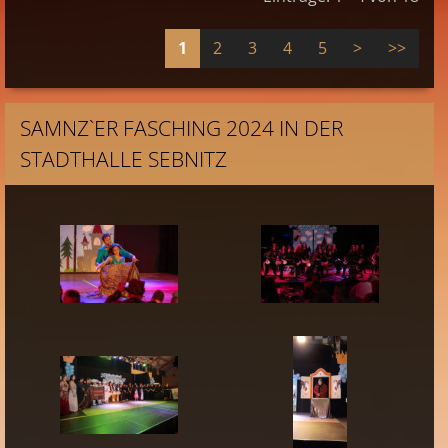
1
2
3
4
5
>
>>
SAMNZ`ER FASCHING 2024 IN DER
STADTHALLE SEBNITZ