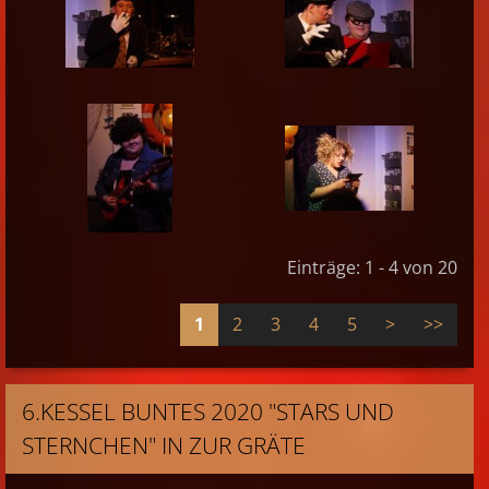
Einträge: 1 - 4 von 20
1
2
3
4
5
>
>>
6.KESSEL BUNTES 2020 "STARS UND
STERNCHEN" IN ZUR GRÄTE