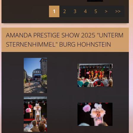
1
2
3
4
5
>
>>
AMANDA PRESTIGE SHOW 2025 "UNTERM
STERNENHIMMEL" BURG HOHNSTEIN