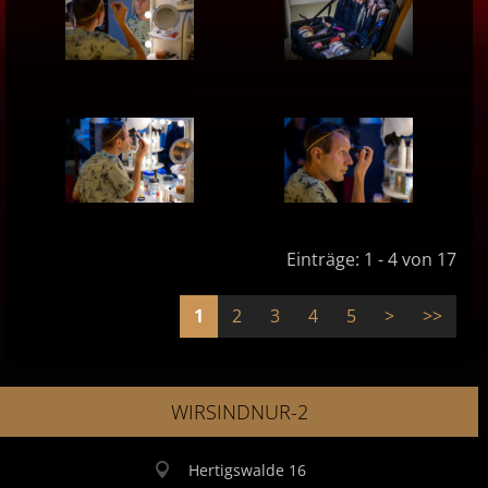
Einträge: 1 - 4 von 17
1
2
3
4
5
>
>>
WIRSINDNUR-2
Hertigswalde 16