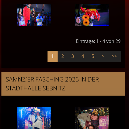
Einträge: 1 - 4 von 29
1
2
3
4
5
>
>>
SAMNZ`ER FASCHING 2025 IN DER
STADTHALLE SEBNITZ