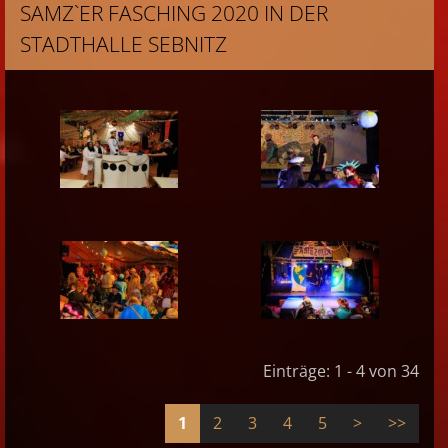
SAMZ`ER FASCHING 2020 IN DER
STADTHALLE SEBNITZ
Einträge: 1 - 4 von 34
1
2
3
4
5
>
>>