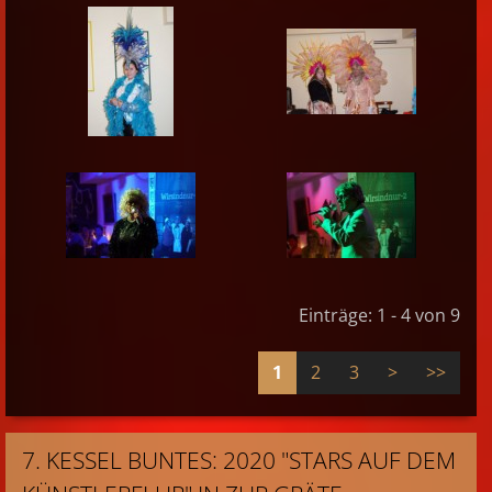
Einträge: 1 - 4 von 9
1
2
3
>
>>
7. KESSEL BUNTES: 2020 "STARS AUF DEM