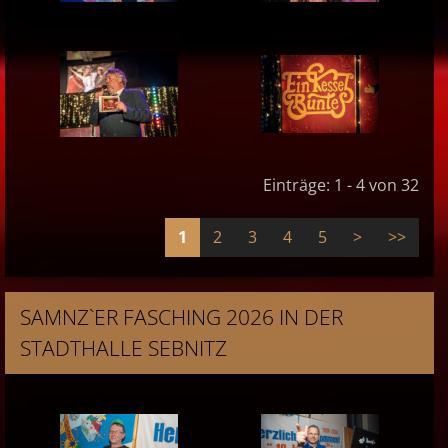
Einträge: 1 - 4 von 32
1
2
3
4
5
>
>>
SAMNZ`ER FASCHING 2026 IN DER
STADTHALLE SEBNITZ