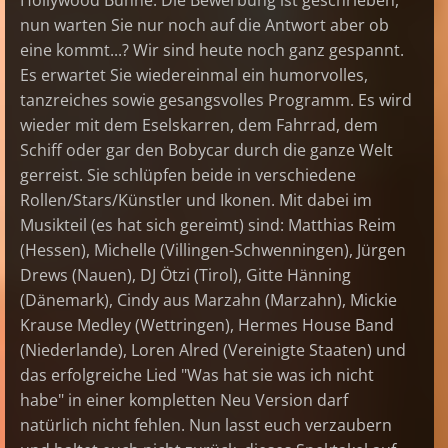
Hollywood Bühne. Die Bewerbung ist geschrieben,
nun warten Sie nur noch auf die Antwort aber ob
eine kommt...? Wir sind heute noch ganz gespannt.
Es erwartet Sie wiedereinmal ein humorvolles,
tanzreiches sowie gesangsvolles Programm. Es wird
wieder mit dem Eselskarren, dem Fahrrad, dem
Schiff oder gar den Bobycar durch die ganze Welt
gerreist. Sie schlüpfen beide in verschiedene
Rollen/Stars/Künstler und Ikonen. Mit dabei im
Musikteil (es hat sich gereimt) sind: Matthias Reim
(Hessen), Michelle (Villingen-Schwenningen), Jürgen
Drews (Nauen), DJ Ötzi (Tirol), Gitte Hänning
(Dänemark), Cindy aus Marzahn (Marzahn), Mickie
Krause Medley (Wettringen), Hermes House Band
(Niederlande), Loren Alred (Vereinigte Staaten) und
das erfolgreiche Lied "Was hat sie was ich nicht
habe" in einer kompletten Neu Version darf
natürlich nicht fehlen. Nun lasst euch verzaubern