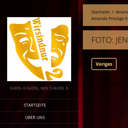
Startseite
>
Amand
Amanda Prestige 0
FOTO: JE
Voriges
GUDDL IS GUDDL, WEIL`S GUDDL IS
STARTSEITE
ÜBER UNS