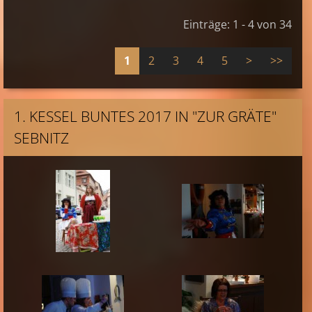
Einträge: 1 - 4 von 34
1
2
3
4
5
>
>>
1. KESSEL BUNTES 2017 IN "ZUR GRÄTE"
SEBNITZ