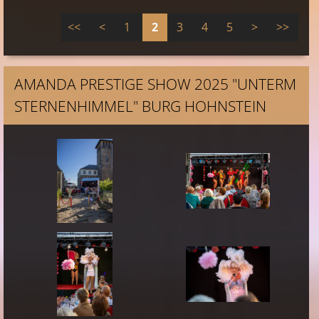
<<
<
1
2
3
4
5
>
>>
AMANDA PRESTIGE SHOW 2025 "UNTERM
STERNENHIMMEL" BURG HOHNSTEIN