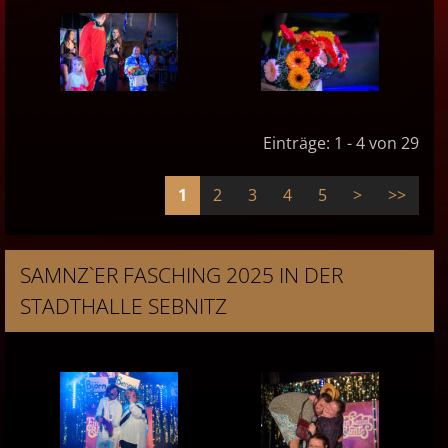
Einträge: 1 - 4 von 29
1
2
3
4
5
>
>>
SAMNZ`ER FASCHING 2025 IN DER
STADTHALLE SEBNITZ