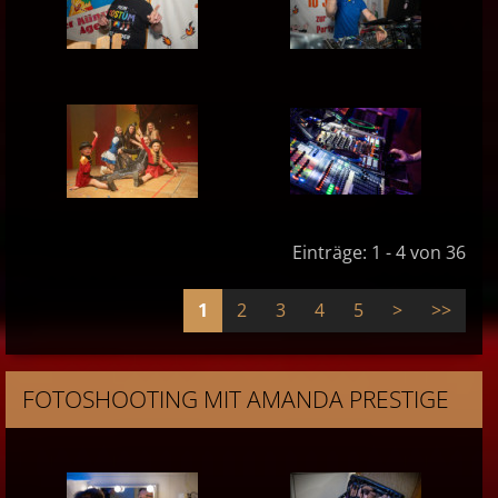
Einträge: 1 - 4 von 36
1
2
3
4
5
>
>>
FOTOSHOOTING MIT AMANDA PRESTIGE