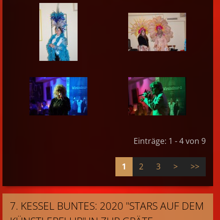
Einträge: 1 - 4 von 9
1
2
3
>
>>
7. KESSEL BUNTES: 2020 "STARS AUF DEM