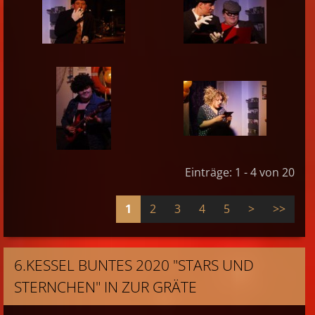
Einträge: 1 - 4 von 20
1
2
3
4
5
>
>>
6.KESSEL BUNTES 2020 "STARS UND
STERNCHEN" IN ZUR GRÄTE