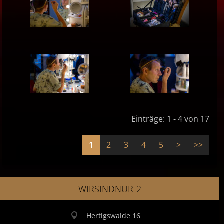
Einträge: 1 - 4 von 17
1
2
3
4
5
>
>>
WIRSINDNUR-2
Hertigswalde 16