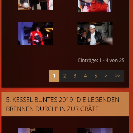
Einträge: 1 - 4 von 25
1
2
3
4
5
>
>>
5. KESSEL BUNTES 2019 "DIE LEGENDEN
BRENNEN DURCH" IN ZUR GRÄTE