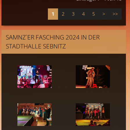
1
2
3
4
5
>
>>
SAMNZ`ER FASCHING 2024 IN DER
STADTHALLE SEBNITZ