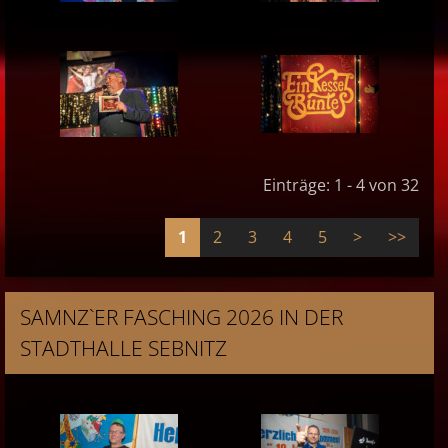
Einträge: 1 - 4 von 32
1
2
3
4
5
>
>>
SAMNZ`ER FASCHING 2026 IN DER
STADTHALLE SEBNITZ