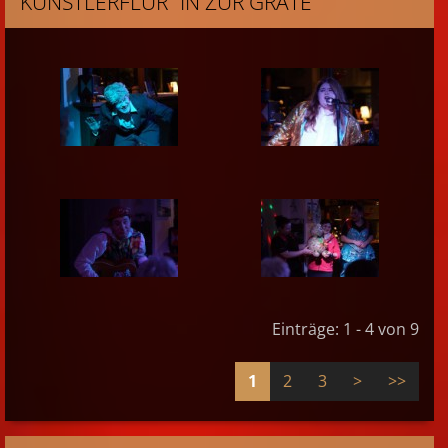
KÜNSTLERFLUR" IN ZUR GRÄTE
Einträge: 1 - 4 von 9
1
2
3
>
>>