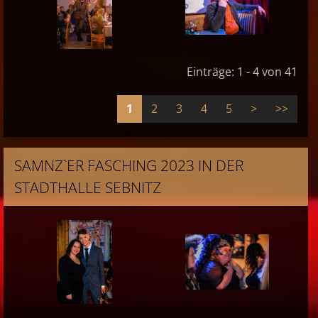
Einträge: 1 - 4 von 41
1
2
3
4
5
>
>>
SAMNZ`ER FASCHING 2023 IN DER
STADTHALLE SEBNITZ