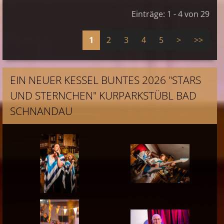
Einträge: 1 - 4 von 29
1
2
3
4
5
>
>>
EIN NEUER KESSEL BUNTES 2026 "STARS
UND STERNCHEN" KURPARKSTÜBL BAD
SCHNANDAU