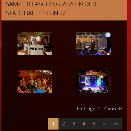
SAMZ`ER FASCHING 2020 IN DER
STADTHALLE SEBNITZ
Einträge: 1 - 4 von 34
1
2
3
4
5
>
>>