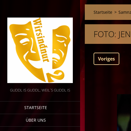
Startseite
>
Samnz`
FOTO: JE
Voriges
GUDDL IS GUDDL, WEIL`S GUDDL IS
STARTSEITE
ÜBER UNS