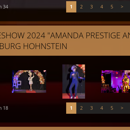
n 34
1
2
3
4
5
>
ESHOW 2024 "AMANDA PRESTIGE A
 BURG HOHNSTEIN
n 18
1
2
3
4
5
>