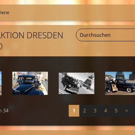
lerie
AKTION DRESDEN
0
n 34
1
2
3
4
5
>