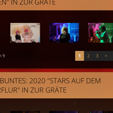
N" IN ZUR GRÄTE
n 9
1
2
3
>
L BUNTES: 2020 "STARS AUF DEM
FLUR" IN ZUR GRÄTE