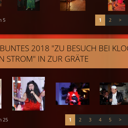
n 5
1
2
>
L BUNTES 2018 "ZU BESUCH BEI KLO
N STROM" IN ZUR GRÄTE
n 25
1
2
3
4
5
>