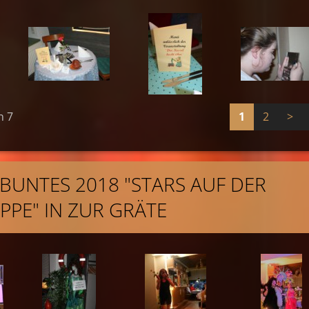
n 7
1
2
>
L BUNTES 2018 "STARS AUF DER
PE" IN ZUR GRÄTE