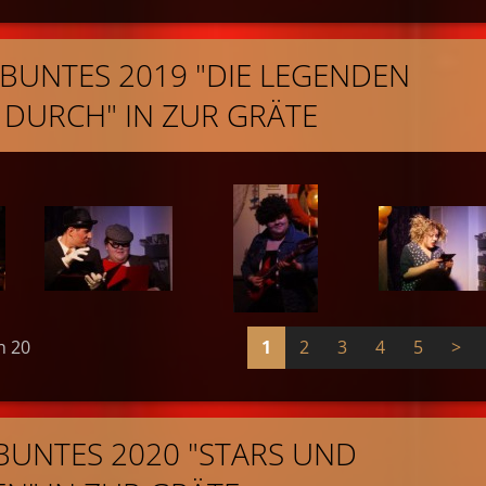
L BUNTES 2019 "DIE LEGENDEN
DURCH" IN ZUR GRÄTE
n 20
1
2
3
4
5
>
 BUNTES 2020 "STARS UND