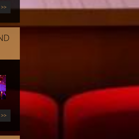
>>
ND
>>