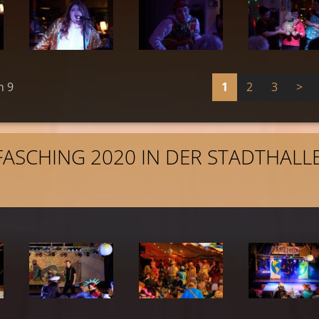
n 9
1
2
3
>
FASCHING 2020 IN DER STADTHALL