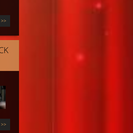
>>
CK
>>